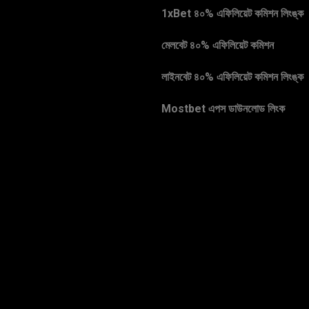
1xBet ৪০% এফিলিয়েট কমিশন লিংঙ্ক
মেলবেট ৪০% এফিলিয়েট কমিশন
লাইনবেট ৪০% এফিলিয়েট কমিশন লিংঙ্ক
Mostbet এপস ডাউনলোড লিংক