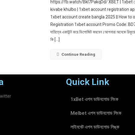
https://fb.watch/Bkl7PakqDd/ XBET | 1xbet খো
kivabe khulbo | 1xbet account registration a
1xbet account create bangla 2025 || How to op
Registration 1xbet account Promo Code: BD77 গুরুত্ব
দায়িত্বে একাউন্ট করে ডিপোজিট করবেন।আপনারা অনেকে রিকুয়েষ
কি […]
Continue Reading
a
Quick Link
witter
1xBet এপস ডাউনলোড লিংক
Melbet এপস ডাউনলোড লিংক
লাইনবেট এপস ডাউনলোড লিঙ্ক