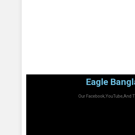
Eagle Bangl
Our Facebook,YouTube,And T