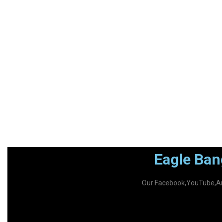
Eagle Ban
Our Facebook,YouTube,An