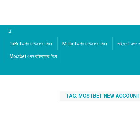
১০০% বোনাস এবং ক্যাশব্যাক অফার
মেনুতে এপস ডাউনলোড অফশন আছে
1xBet এপস ডাউনলোড লিংক
Melbet এপস ডাউনলোড লিংক
লাইনবেট এপস 
Mostbet এপস ডাউনলোড লিংক
TAG:
MOSTBET NEW ACCOUNT