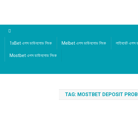
১০০% বোনাস এবং ক্যাশব্যাক অফার
মেনুতে এপস ডাউনলোড অফশন আছে
1xBet এপস ডাউনলোড লিংক
Melbet এপস ডাউনলোড লিংক
লাইনবেট এপস 
Mostbet এপস ডাউনলোড লিংক
TAG:
MOSTBET DEPOSIT PROB