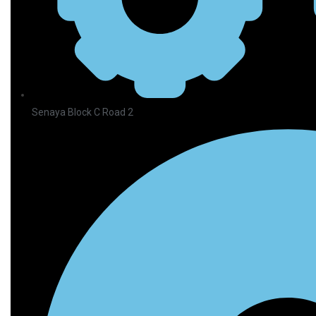
Senaya Block C Road 2