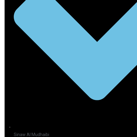
Sinaw Al Mudhaibi