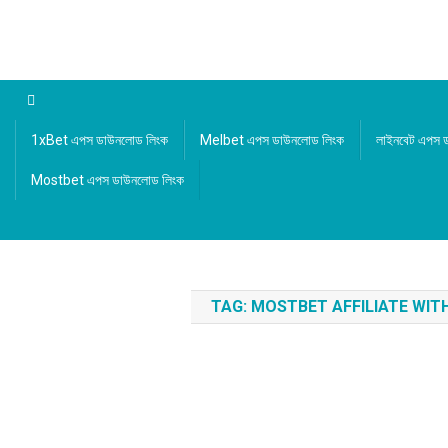
১০০% বোনাস এবং ক্যাশব্যাক অফার
মেনুতে এপস ডাউনলোড অফশন আছে
1xBet এপস ডাউনলোড লিংক
Melbet এপস ডাউনলোড লিংক
লাইনবেট এপস 
Mostbet এপস ডাউনলোড লিংক
TAG:
MOSTBET AFFILIATE WI