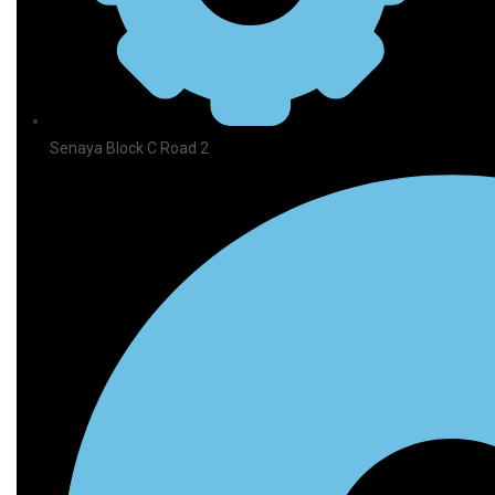
Senaya Block C Road 2