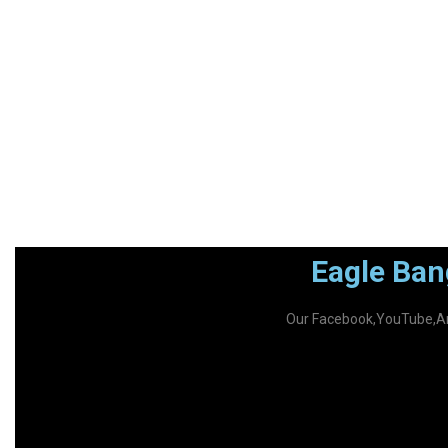
Eagle Ban
Our Facebook,YouTube,An