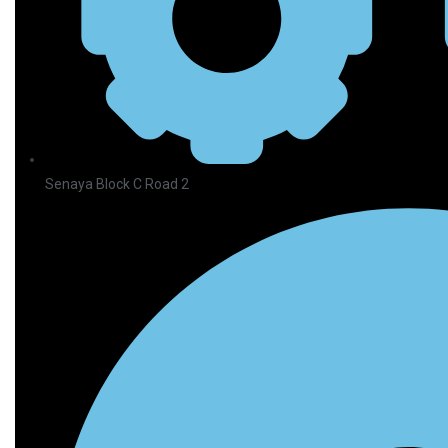
Senaya Block C Road 2