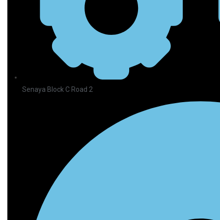
Senaya Block C Road 2