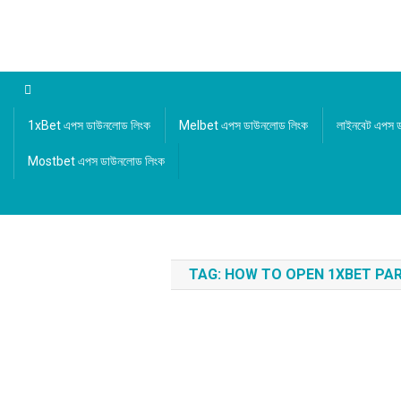
১০০% বোনাস এবং ক্যাশব্যাক অফার
মেনুতে এপস ডাউনলোড অফশন আছে
1xBet এপস ডাউনলোড লিংক
Melbet এপস ডাউনলোড লিংক
লাইনবেট এপস 
Mostbet এপস ডাউনলোড লিংক
TAG:
HOW TO OPEN 1XBET PA