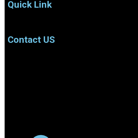
Quick Link
Contact US