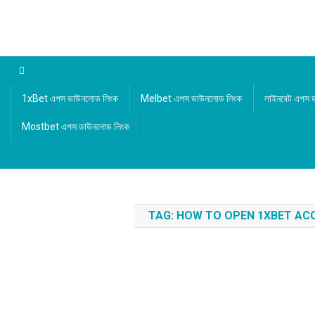
১০০% বোনাস এবং ক্যাশব্যাক অফার
মেনুতে এপস ডাউনলোড অফশন আছে
1xBet এপস ডাউনলোড লিংক
Melbet এপস ডাউনলোড লিংক
লাইনবেট এপস 
Mostbet এপস ডাউনলোড লিংক
TAG:
HOW TO OPEN 1XBET AC