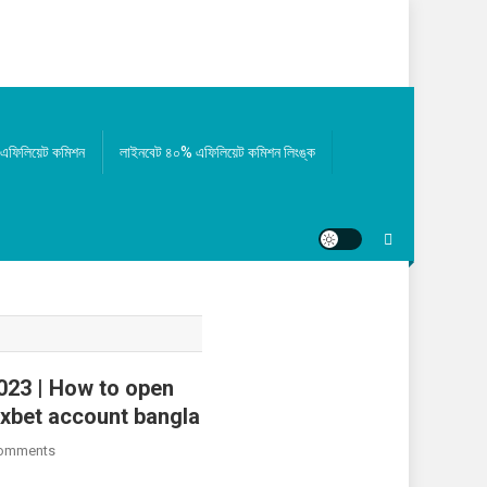
এফিলিয়েট কমিশন
লাইনবেট ৪০% এফিলিয়েট কমিশন লিংঙ্ক
023 | How to open
 1xbet account bangla
omments