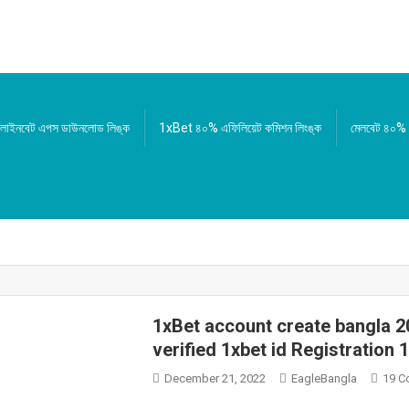
র
লাইনবেট এপস ডাউনলোড লিঙ্ক
1xBet ৪০% এফিলিয়েট কমিশন লিংঙ্ক
মেলবেট ৪০% 
1xBet account create bangla 2
verified 1xbet id Registration
December 21, 2022
EagleBangla
19 C