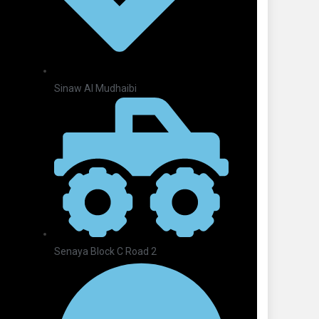
Sinaw Al Mudhaibi
Senaya Block C Road 2