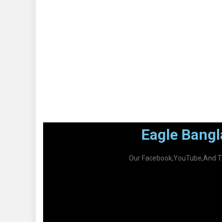
Eagle Bangl
Our Facebook,YouTube,And T