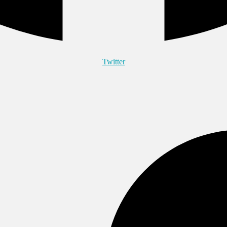
Twitter