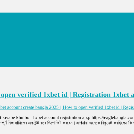
open verified 1xbet id | Registration 1xbet 
et account create bangla 2025 || How to open verified 1xbet id | Regis
kivabe khulbo | 1xbet account registration ap,p https://eaglebangla.co
র্ণ নিজ দায়িত্বে একাউন্ট করে ডিপোজিট করবেন।আপনারা অনেকে রিকুয়েষ্ট করছিলেন কি 