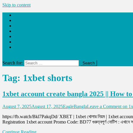
Skip to content
1xBet এপস ডাউনলোড লিংক
১০০% বোনাস এবং ক্যাশব্যাক অফার
মেনুতে এপস ডাউনলোড অফশন আছে
Melbet এপস ডাউনলোড লিংক
লাইনবেট এপস ডাউনলোড লিঙ্ক
1xBet ৪০% এফিলিয়েট কমিশন লিংঙ্ক
মেলবেট ৪০% এফিলিয়েট কমিশন
লাইনবেট ৪০% এফিলিয়েট কমিশন লিংঙ্ক
Mostbet এপস ডাউনলোড লিংক
site mode button
Search for:
Tag:
1xbet shorts
1xbet account create bangla 2025 || How to 
August 7, 2025
August 17, 2025
EagleBangla
Leave a Comment
on 1xb
https://fb.watch/Bkl7PakqDd/ XBET | 1xbet খোলার নিয়ম | 1xbet account 
Registration 1xbet account Promo Code: BD77 গুরুত্বপূর্ণ নোটিশ : এখানে সম্পূ
Continue Reading