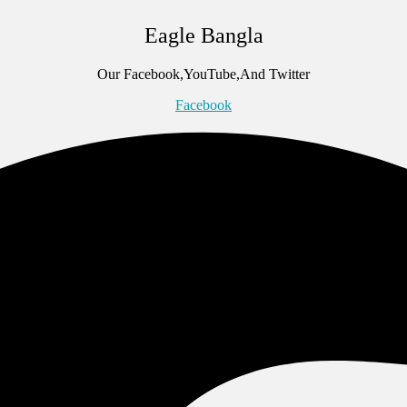
Eagle Bangla
Our Facebook,YouTube,And Twitter
Facebook