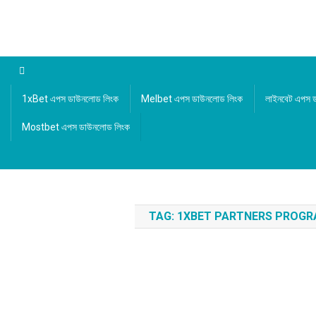
১০০% বোনাস এবং ক্যাশব্যাক অফার
মেনুতে এপস ডাউনলোড অফশন আছে
1xBet এপস ডাউনলোড লিংক
Melbet এপস ডাউনলোড লিংক
লাইনবেট এপস 
Mostbet এপস ডাউনলোড লিংক
TAG:
1XBET PARTNERS PROG