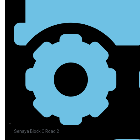
Senaya Block C Road 2