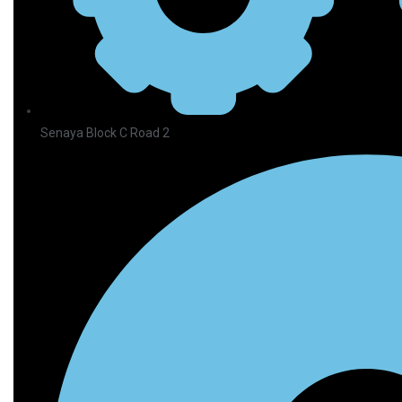
Senaya Block C Road 2