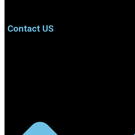
Contact US