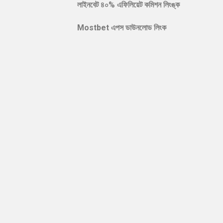
লাইনবেট ৪০% এফিলিয়েট কমিশন লিংঙ্ক
Mostbet এপস ডাউনলোড লিংক