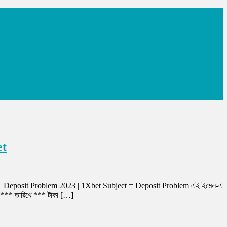
et
d | Deposit Problem 2023 | 1Xbet Subject = Deposit Problem এই ইমেল-এ
**** তারিখে *** টাকা […]