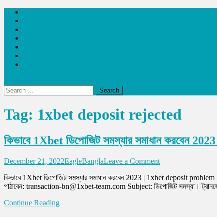
1xBet এপস ডাউনলোড লিংক
১০০% বোনাস এবং ক্যাশব্যাক অফার
মেনুতে এপস ডাউনলোড অফশন আছে
Melbet এপস ডাউনলোড লিংক
লাইনবেট এপস ডাউনলোড লিঙ্ক
1xBet ৪০% এফিলিয়েট কমিশন লিংঙ্ক
মেলবেট ৪০% এফিলিয়েট কমিশন
লাইনবেট ৪০% এফিলিয়েট কমিশন লিংঙ্ক
Mostbet এপস ডাউনলোড লিংক
site mode button
Tag:
1xbet deposit rejected
কিভাবে 1Xbet ডিপোজিট সমস্যার সমাধান করবেন 2
December 21, 2022
EagleBangla
Leave a Comment
কিভাবে 1Xbet ডিপোজিট সমস্যার সমাধান করবেন 2023 | 1xbet deposit prob
পাঠাবেন: transaction-bn@1xbet-team.com Subject: ডিপোজিট সমস্যা। ট্রানজেশ
Continue Reading