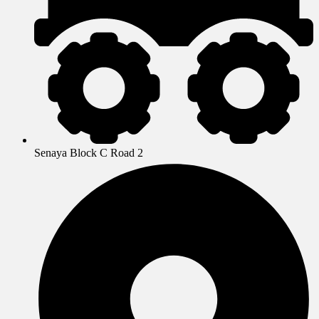
Senaya Block C Road 2