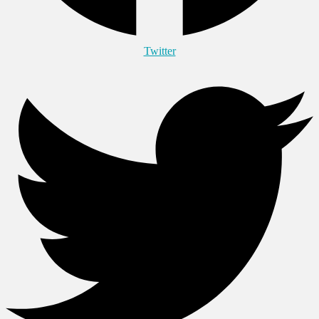
Twitter