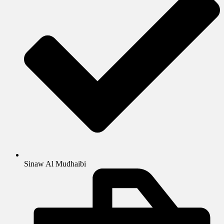
Sinaw Al Mudhaibi