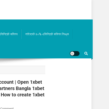
ফিলিয়েট কমিশন
লাইনবেট ৪০% এফিলিয়েট কমিশন লিংঙ্ক
ccount | Open 1xbet
Partners Bangla 1xbet
েন। How to create 1xbet
A Comment