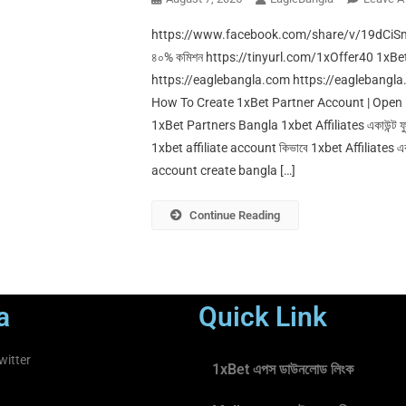
https://www.facebook.com/share/v/19dCiSmYXL/
৪০% কমিশন https://tinyurl.com/1xOffer40 1xBet ৪
https://eaglebangla.com https://eaglebang
How To Create 1xBet Partner Account | Open 1x
1xBet Partners Bangla 1xbet Affiliates একাউন্ট ফ
1xbet affiliate account কিভাবে 1xbet Affiliates একাউ
account create bangla […]
Continue Reading
a
Quick Link
itter
1xBet এপস ডাউনলোড লিংক