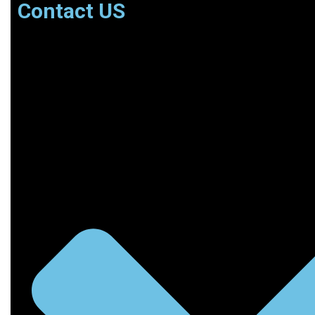
Contact US